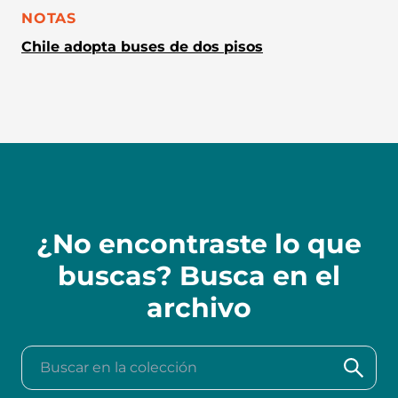
CATEGORÍA:
NOTAS
Chile adopta buses de dos pisos
¿No encontraste lo que
buscas? Busca en el
archivo
Buscar en la colección