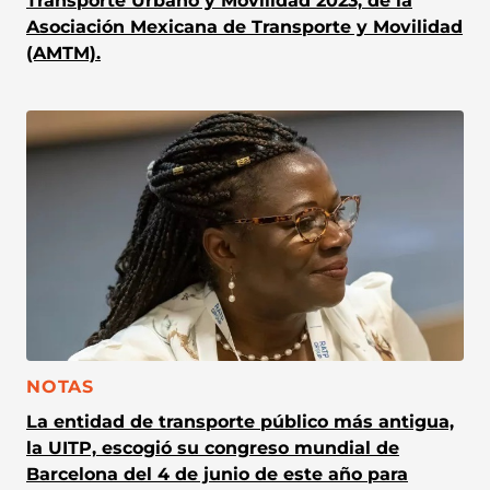
Transporte Urbano y Movilidad 2023, de la
Asociación Mexicana de Transporte y Movilidad
(AMTM).
CATEGORÍA:
NOTAS
La entidad de transporte público más antigua,
la UITP, escogió su congreso mundial de
Barcelona del 4 de junio de este año para