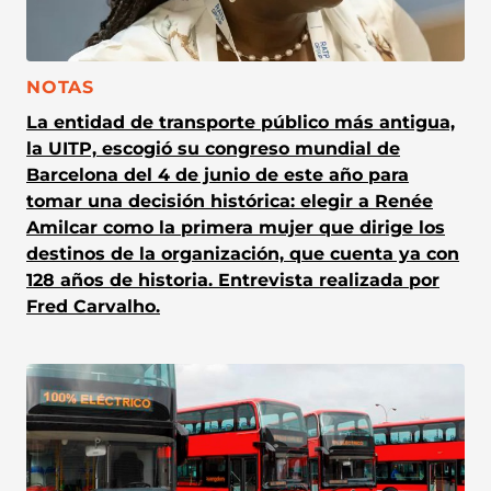
CATEGORÍA:
NOTAS
La entidad de transporte público más antigua,
la UITP, escogió su congreso mundial de
Barcelona del 4 de junio de este año para
tomar una decisión histórica: elegir a Renée
Amilcar como la primera mujer que dirige los
destinos de la organización, que cuenta ya con
128 años de historia. Entrevista realizada por
Fred Carvalho.