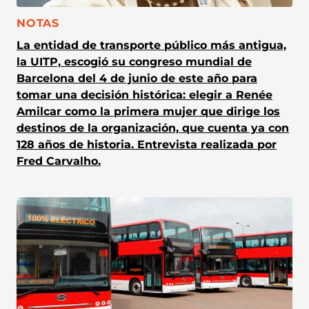
CATEGORÍA:
NOTAS
La entidad de transporte público más antigua,
la UITP, escogió su congreso mundial de
Barcelona del 4 de junio de este año para
tomar una decisión histórica: elegir a Renée
Amilcar como la primera mujer que dirige los
destinos de la organización, que cuenta ya con
128 años de historia. Entrevista realizada por
Fred Carvalho.