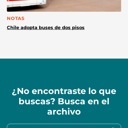
CATEGORÍA:
NOTAS
Chile adopta buses de dos pisos
¿No encontraste lo que
buscas? Busca en el
archivo
Buscar en la colección