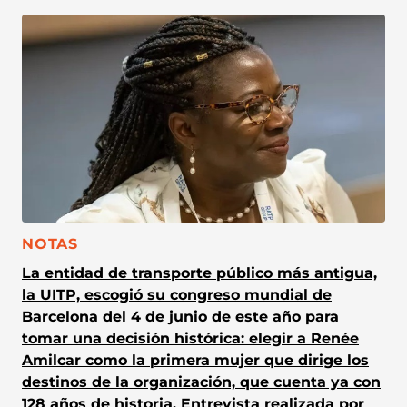
CATEGORÍA:
NOTAS
La entidad de transporte público más antigua,
la UITP, escogió su congreso mundial de
Barcelona del 4 de junio de este año para
tomar una decisión histórica: elegir a Renée
Amilcar como la primera mujer que dirige los
destinos de la organización, que cuenta ya con
128 años de historia. Entrevista realizada por