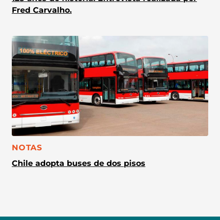
Fred Carvalho.
CATEGORÍA:
NOTAS
Chile adopta buses de dos pisos