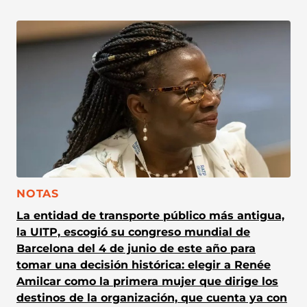
CATEGORÍA:
NOTAS
La entidad de transporte público más antigua,
la UITP, escogió su congreso mundial de
Barcelona del 4 de junio de este año para
tomar una decisión histórica: elegir a Renée
Amilcar como la primera mujer que dirige los
destinos de la organización, que cuenta ya con