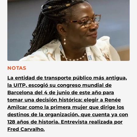
CATEGORÍA:
NOTAS
La entidad de transporte público más antigua,
la UITP, escogió su congreso mundial de
Barcelona del 4 de junio de este año para
tomar una decisión histórica: elegir a Renée
Amilcar como la primera mujer que dirige los
destinos de la organización, que cuenta ya con
128 años de historia. Entrevista realizada por
Fred Carvalho.