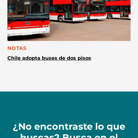
CATEGORÍA:
NOTAS
Chile adopta buses de dos pisos
¿No encontraste lo que
buscas? Busca en el