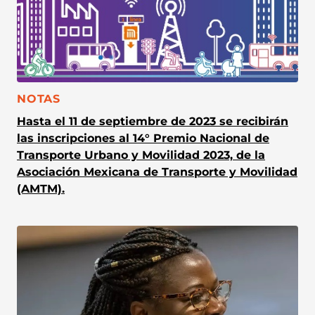
CATEGORÍA:
NOTAS
Hasta el 11 de septiembre de 2023 se recibirán
las inscripciones al 14° Premio Nacional de
Transporte Urbano y Movilidad 2023, de la
Asociación Mexicana de Transporte y Movilidad
(AMTM).