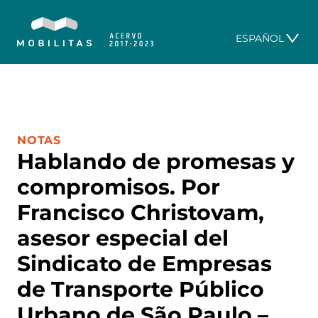
ESPAÑOL
CATEGORÍA:
NOTAS
Hablando de promesas y
compromisos. Por
Francisco Christovam,
asesor especial del
Sindicato de Empresas
de Transporte Público
Urbano de São Paulo –