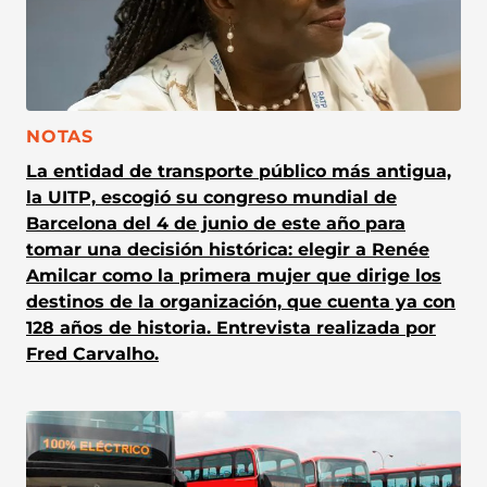
CATEGORÍA:
NOTAS
La entidad de transporte público más antigua,
la UITP, escogió su congreso mundial de
Barcelona del 4 de junio de este año para
tomar una decisión histórica: elegir a Renée
Amilcar como la primera mujer que dirige los
destinos de la organización, que cuenta ya con
128 años de historia. Entrevista realizada por
Fred Carvalho.