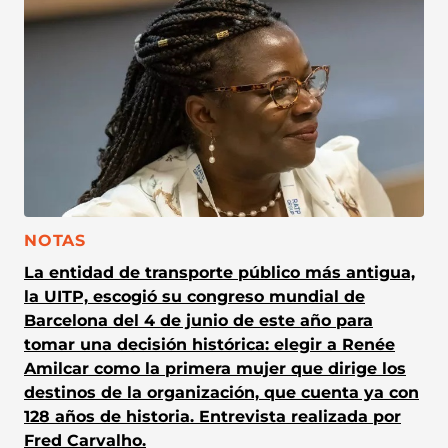
CATEGORÍA:
NOTAS
La entidad de transporte público más antigua,
la UITP, escogió su congreso mundial de
Barcelona del 4 de junio de este año para
tomar una decisión histórica: elegir a Renée
Amilcar como la primera mujer que dirige los
destinos de la organización, que cuenta ya con
128 años de historia. Entrevista realizada por
Fred Carvalho.