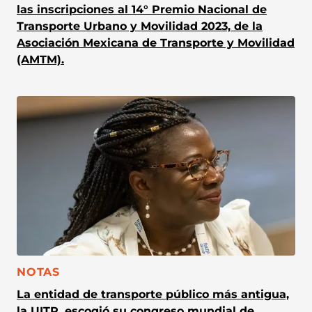
las inscripciones al 14° Premio Nacional de
Transporte Urbano y Movilidad 2023, de la
Asociación Mexicana de Transporte y Movilidad
(AMTM).
CATEGORÍA:
NOTAS
La entidad de transporte público más antigua,
la UITP, escogió su congreso mundial de