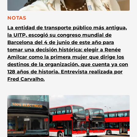
CATEGORÍA:
NOTAS
La entidad de transporte público más antigua,
la UITP, escogió su congreso mundial de
Barcelona del 4 de junio de este año para
tomar una decisión histórica: elegir a Renée
Amilcar como la primera mujer que dirige los
destinos de la organización, que cuenta ya con
128 años de historia. Entrevista realizada por
Fred Carvalho.