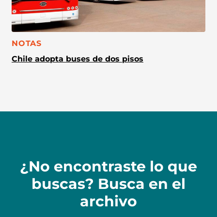
CATEGORÍA:
NOTAS
Chile adopta buses de dos pisos
¿No encontraste lo que
buscas? Busca en el
archivo