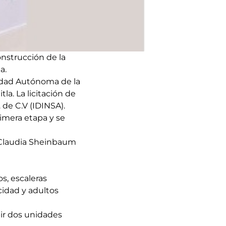
onstrucción de la
a.
sidad Autónoma de la
a. La licitación de
 de C.V (IDINSA).
imera etapa y se
o Claudia Sheinbaum
s, escaleras
cidad y adultos
ir dos unidades