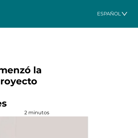
ESPAÑOL
omenzó la
proyecto
es
2 minutos