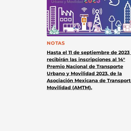
CATEGORÍA:
NOTAS
Hasta el 11 de septiembre de 2023
recibirán las inscripciones al 14°
Premio Nacional de Transporte
Urbano y Movilidad 2023, de la
Asociación Mexicana de Transport
Movilidad (AMTM).