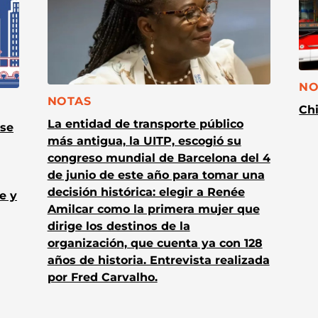
CA
NO
CATEGORÍA:
NOTAS
Chi
La entidad de transporte público
 se
más antigua, la UITP, escogió su
congreso mundial de Barcelona del 4
de junio de este año para tomar una
decisión histórica: elegir a Renée
e y
Amilcar como la primera mujer que
dirige los destinos de la
organización, que cuenta ya con 128
años de historia. Entrevista realizada
por Fred Carvalho.