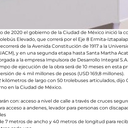
o de 2020 el gobierno de la Ciudad de México inició la c
olebús Elevado, que correrá por el Eje 8 Ermita-Iztapalap
recorrerá de la Avenida Constitución de 1917 a la Univer
ACM), y en una segunda etapa hasta Santa Martha Acatitl
rgada a la empresa Impulsora de Desarrollo Integral S.A.
empo de ejecución de la obra será de 10 meses en esta pr
versión de 4 mil millones de pesos (USD 169,8 millones).
2 kilómetros de largo con 50 trolebuses articulados, dij
erno en la Ciudad de México.
rán con: acceso a nivel de calle a través de cruces seguro
ara acceso a andenes, levador para personas con discapa
les
e 7 metros de ancho y 40 metros de longitud para recib