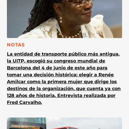
CATEGORÍA:
NOTAS
La entidad de transporte público más antigua,
la UITP, escogió su congreso mundial de
Barcelona del 4 de junio de este año para
tomar una decisión histórica: elegir a Renée
Amilcar como la primera mujer que dirige los
destinos de la organización, que cuenta ya con
128 años de historia. Entrevista realizada por
Fred Carvalho.