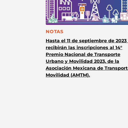
CATEGORÍA:
NOTAS
Hasta el 11 de septiembre de 2023
recibirán las inscripciones al 14°
Premio Nacional de Transporte
Urbano y Movilidad 2023, de la
Asociación Mexicana de Transport
Movilidad (AMTM).