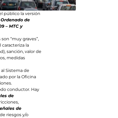
l público la versión
o Ordenado de
09 – MTC y
s son “muy graves”,
 caracteriza la
d), sanción, valor de
ntos, medidas
 al Sistema de
ado por la Oficina
iones.
odo conductor. Hay
les de
ricciones,
eñales de
 de riesgos y/o