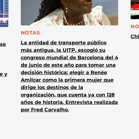
CA
NO
CATEGORÍA:
NOTAS
Chi
La entidad de transporte público
 se
más antigua, la UITP, escogió su
congreso mundial de Barcelona del 4
de junio de este año para tomar una
decisión histórica: elegir a Renée
e y
Amilcar como la primera mujer que
dirige los destinos de la
organización, que cuenta ya con 128
años de historia. Entrevista realizada
por Fred Carvalho.