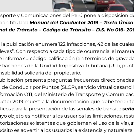
ansporte y Comunicaciones del Perú pone a disposición de
ción titulada
Manual del Conductor 2019 – Texto Únic
l de Tránsito – Código de Tránsito – D.S. No 016- 20
 la publicación enumera 122 infracciones, 42 de las cuale
 “leves”. Con respecto a cada tipo de ocurrencia, el manual
 e informa su código, calificación (en términos de graveda
y fracciones de la Unidad Impositiva Tributaria (UIT), pu
sabilidad solidaria del propietario.
publicación presenta preguntas frecuentes direccionadas
 de Conducir por Puntos (SLCP), servicio virtual desarroll
formación OTI, del Ministerio de Transporte y Comunicac
uctor 2019 muestra la documentación que debe tener t
icos para la presentación de las señales de tránsito:
seña
yo objeto es notificar a los usuarios las limitaciones, rest
torizaciones existentes que gobiernan el uso de la vía),
s
ósito es advertir a los usuarios la existencia y naturaleza