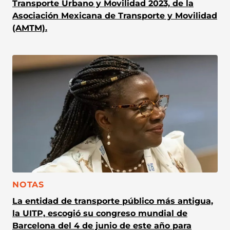
Transporte Urbano y Movilidad 2023, de la
Asociación Mexicana de Transporte y Movilidad
(AMTM).
CATEGORÍA:
NOTAS
La entidad de transporte público más antigua,
la UITP, escogió su congreso mundial de
Barcelona del 4 de junio de este año para