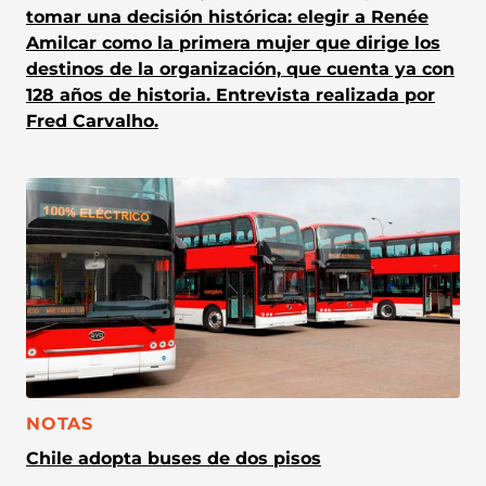
tomar una decisión histórica: elegir a Renée
Amilcar como la primera mujer que dirige los
destinos de la organización, que cuenta ya con
128 años de historia. Entrevista realizada por
Fred Carvalho.
CATEGORÍA:
NOTAS
Chile adopta buses de dos pisos