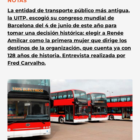
CATEGORÍA:
NOTAS
La entidad de transporte público más antigua,
la UITP, escogió su congreso mundial de
Barcelona del 4 de junio de este año para
tomar una decisión histórica: elegir a Renée
Amilcar como la primera mujer que dirige los
destinos de la organización, que cuenta ya con
128 años de historia. Entrevista realizada por
Fred Carvalho.