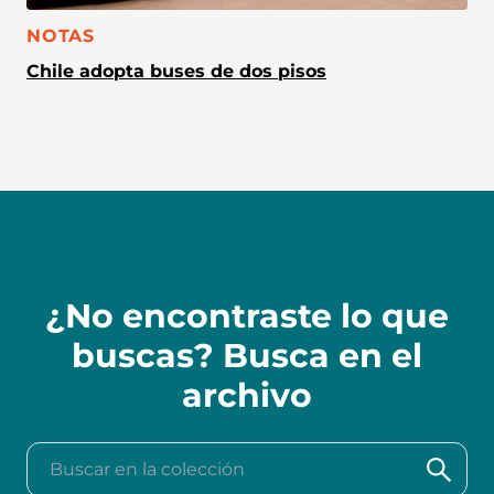
CATEGORÍA:
NOTAS
Chile adopta buses de dos pisos
¿No encontraste lo que
buscas? Busca en el
archivo
Buscar en la colección