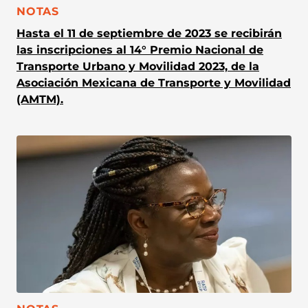
CATEGORÍA:
NOTAS
Hasta el 11 de septiembre de 2023 se recibirán
las inscripciones al 14° Premio Nacional de
Transporte Urbano y Movilidad 2023, de la
Asociación Mexicana de Transporte y Movilidad
(AMTM).