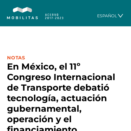
ESPAÑOL
CATEGORÍA:
NOTAS
En México, el 11º
Congreso Internacional
de Transporte debatió
tecnología, actuación
gubernamental,
operación y el
financiamiento