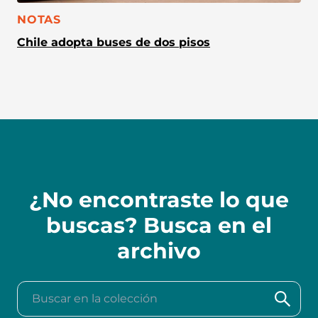
CATEGORÍA:
NOTAS
Chile adopta buses de dos pisos
¿No encontraste lo que
buscas? Busca en el
archivo
Buscar en la colección