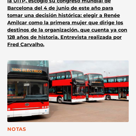
la UITP, escogió su congreso mundial de
Barcelona del 4 de junio de este año para
tomar una decisión histórica: elegir a Renée
Amilcar como la primera mujer que dirige los
destinos de la organización, que cuenta ya con
128 años de historia. Entrevista realizada por
Fred Carvalho.
CATEGORÍA:
NOTAS