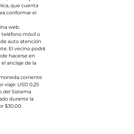
blica, que cuenta
ara conformar el
gina web:
 teléfono móvil o
a de auto atención
nte. El vecino podrá
uede hacerse en
el anclaje de la
a moneda corriente
r viaje: USD 0,25
o del Sistema
tado durante la
por $30,00.