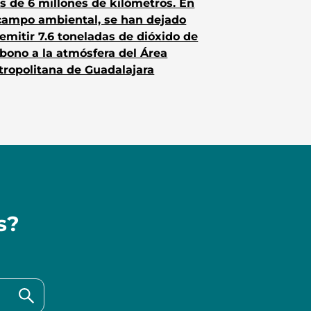
 de 6 millones de kilómetros. En
 campo ambiental, se han dejado
emitir 7.6 toneladas de dióxido de
bono a la atmósfera del Área
ropolitana de Guadalajara
s?