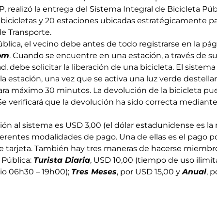
 realizó la entrega del Sistema Integral de Bicicleta Pú
 bicicletas y 20 estaciones ubicadas estratégicamente p
e Transporte.
 pública, el vecino debe antes de todo registrarse en la pá
om
. Cuando se encuentre en una estación, a través de su
d, debe solicitar la liberación de una bicicleta. El sistem
e la estación, una vez que se activa una luz verde destella
a para máximo 30 minutos. La devolución de la bicicleta p
Se verificará que la devolución ha sido correcta mediante 
ción al sistema es USD 3,00 (el dólar estadunidense es l
ferentes modalidades de pago. Una de ellas es el pago po
e tarjeta. También hay tres maneras de hacerse miembr
a Pública:
Turista Diaria
, USD 10,00 (tiempo de uso ilimi
cio 06h30 – 19h00);
Tres Meses
, por USD 15,00 y
Anual
, 