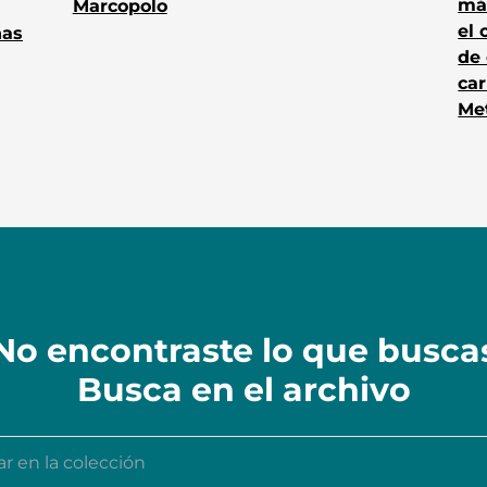
más
Marcopolo
el
has
de 
car
Met
No encontraste lo que busca
Busca en el archivo
n la colección