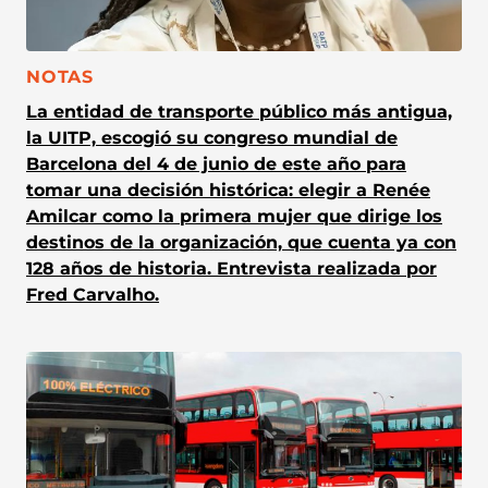
CATEGORÍA:
NOTAS
La entidad de transporte público más antigua,
la UITP, escogió su congreso mundial de
Barcelona del 4 de junio de este año para
tomar una decisión histórica: elegir a Renée
Amilcar como la primera mujer que dirige los
destinos de la organización, que cuenta ya con
128 años de historia. Entrevista realizada por
Fred Carvalho.