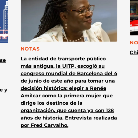
CA
NO
CATEGORÍA:
NOTAS
Chi
La entidad de transporte público
 se
más antigua, la UITP, escogió su
congreso mundial de Barcelona del 4
de junio de este año para tomar una
decisión histórica: elegir a Renée
e y
Amilcar como la primera mujer que
dirige los destinos de la
organización, que cuenta ya con 128
años de historia. Entrevista realizada
por Fred Carvalho.