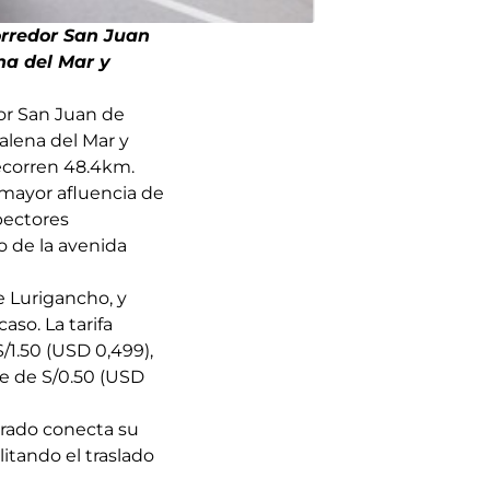
orredor San Juan
na del Mar y
or San Juan de
dalena del Mar y
recorren 48.4km.
 mayor afluencia de
pectores
o de la avenida
e Lurigancho, y
aso. La tarifa
/1.50 (USD 0,499),
e de S/0.50 (USD
orado conecta su
litando el traslado