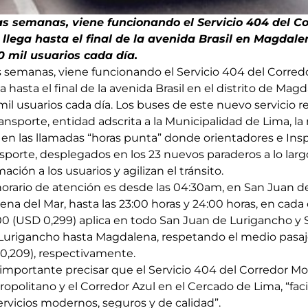
s semanas, viene funcionando el Servicio 404 del C
llega hasta el final de la avenida Brasil en Magdale
 mil usuarios cada día.
semanas, viene funcionando el Servicio 404 del Corred
 hasta el final de la avenida Brasil en el distrito de Mag
mil usuarios cada día. Los buses de este nuevo servicio 
nsporte, entidad adscrita a la Municipalidad de Lima, la
 en las llamadas “horas punta” donde orientadores e Ins
sporte, desplegados en los 23 nuevos paraderos a lo larg
mación a los usuarios y agilizan el tránsito.
 horario de atención es desde las 04:30am, en San Juan d
 del Mar, hasta las 23:00 horas y 24:00 horas, en cada c
00 (USD 0,299) aplica en todo San Juan de Lurigancho y S
Lurigancho hasta Magdalena, respetando el medio pasaj
 0,209), respectivamente.
 importante precisar que el Servicio 404 del Corredor M
ropolitano y el Corredor Azul en el Cercado de Lima, “faci
ervicios modernos, seguros y de calidad”.