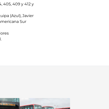
, 405, 409 y 412 y
ipa (Azul), Javier
namericana Sur
dores
.