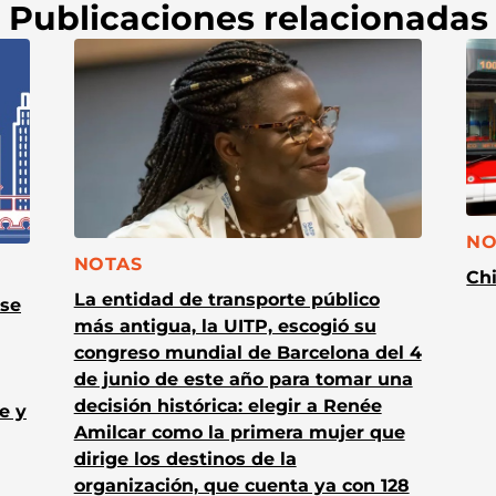
Publicaciones relacionadas
CA
NO
CATEGORÍA:
NOTAS
Chi
La entidad de transporte público
 se
más antigua, la UITP, escogió su
congreso mundial de Barcelona del 4
de junio de este año para tomar una
decisión histórica: elegir a Renée
e y
Amilcar como la primera mujer que
dirige los destinos de la
organización, que cuenta ya con 128