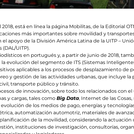
 2018, está en línea la página Mobilitas, de la Editorial 
icaciones más importantes sobre movilidad y transportes 
n el apoyo de la División América Latina de la UITP – Uni
s (DAL/UITP).
dísticos en portugués y, a partir de junio de 2018, tamb
la evolución del segmento de ITS (Sistemas Inteligentes
ositivos aplicables a los procesos de desplazamiento de 
eo y gestión de las actividades urbanas, que incluye la po
vil, transporte público y tránsito.
ocesos de innovación, sobre todo los relacionados con el 
as y cargas, tales como
Big Data
, Internet de las Cosas
evolución de los medios de pago, energías y tecnologías
trica, automatización automotriz, materiales de avanzad
 planificación de la movilidad, considerando la actuación
estión, instituciones de investigación, consultorías, orga