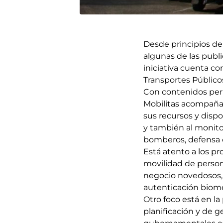
Desde principios del
algunas de las publ
iniciativa cuenta co
Transportes Público
Con contenidos perio
Mobilitas acompaña 
sus recursos y disp
y también al monitor
bomberos, defensa ci
Está atento a los pr
movilidad de person
negocio novedosos, 
autenticación biomé
Otro foco está en la
planificación y de g