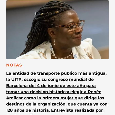
CATEGORÍA:
NOTAS
La entidad de transporte público más antigua,
la UITP, escogió su congreso mundial de
Barcelona del 4 de junio de este año para
tomar una decisión histórica: elegir a Renée
Amilcar como la primera mujer que dirige los
destinos de la organización, que cuenta ya con
128 años de historia. Entrevista realizada por