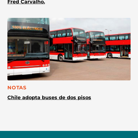
Fred Carvalho.
CATEGORÍA:
NOTAS
Chile adopta buses de dos pisos