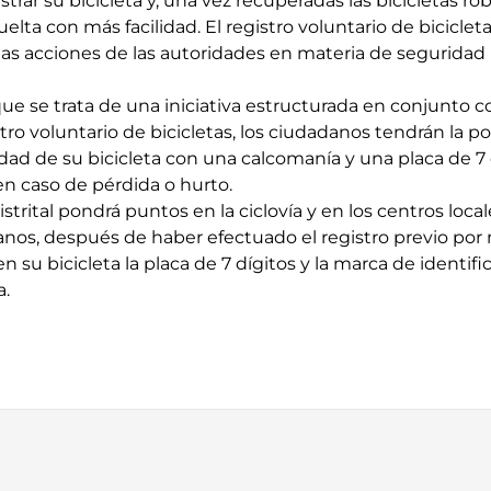
trar su bicicleta y, una vez recuperadas las bicicletas ro
uelta con más facilidad. El registro voluntario de biciclet
 las acciones de las autoridades en materia de seguridad 
 que se trata de una iniciativa estructurada en conjunto 
tro voluntario de bicicletas, los ciudadanos tendrán la po
edad de su bicicleta con una calcomanía y una placa de 7
 en caso de pérdida o hurto.
strital pondrá puntos en la ciclovía y en los centros loca
anos, después de haber efectuado el registro previo por
en su bicicleta la placa de 7 dígitos y la marca de identif
a.