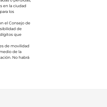
badas o perdidas,
as en la ciudad
para los
con el Consejo de
sibilidad de
 dígitos que
les de movilidad
 medio de la
icación. No habrá