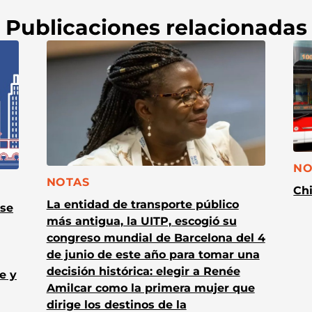
Publicaciones relacionadas
CA
NO
CATEGORÍA:
NOTAS
Chi
La entidad de transporte público
 se
más antigua, la UITP, escogió su
congreso mundial de Barcelona del 4
de junio de este año para tomar una
decisión histórica: elegir a Renée
e y
Amilcar como la primera mujer que
dirige los destinos de la