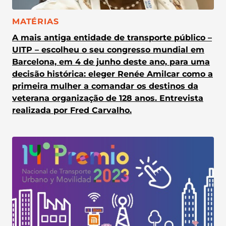
CATEGORIA:
MATÉRIAS
A mais antiga entidade de transporte público –
UITP – escolheu o seu congresso mundial em
Barcelona, em 4 de junho deste ano, para uma
decisão histórica: eleger Renée Amilcar como a
primeira mulher a comandar os destinos da
veterana organização de 128 anos. Entrevista
realizada por Fred Carvalho.