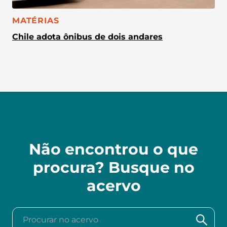
CATEGORIA:
MATÉRIAS
Chile adota ônibus de dois andares
Não encontrou o que
procura? Busque no
acervo
Procurar no acervo